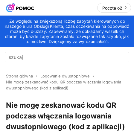
Poczta o2
Ze względu na zwiększoną liczbę zapytań kierowanych do
naszego Biura Obsługi Klienta, czas oczekiwania na odpowiedź
może być dłuższy. Zapewniamy, że dokładamy wszelkich
starań, by każde zapytanie zostało rozwiązane tak szybko, jak
to możliwe. Dziękujemy za wyrozumiałość.
Strona główna
Logowanie dwustopniowe
Nie mogę zeskanować kodu QR podczas włączania logowania
dwustopniowego (kod z aplikacji)
Nie mogę zeskanować kodu QR
podczas włączania logowania
dwustopniowego (kod z aplikacji)