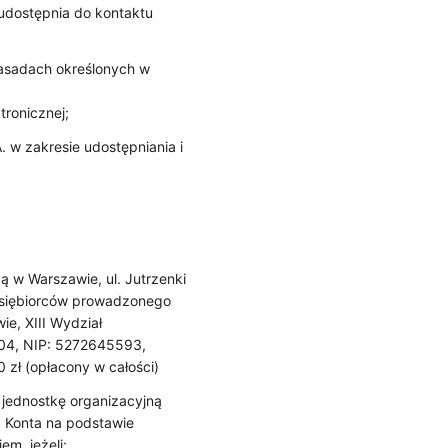
 udostępnia do kontaktu
zasadach określonych w
ronicznej;
. w zakresie udostępniania i
ą w Warszawie, ul. Jutrzenki
dsiębiorców prowadzonego
e, XIII Wydział
04, NIP: 5272645593,
zł (opłacony w całości)
 jednostkę organizacyjną
z Konta na podstawie
m, jeżeli: