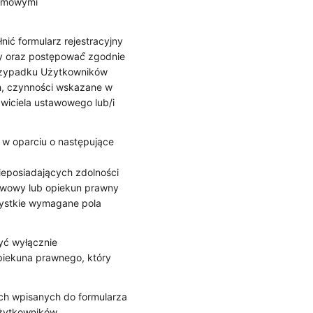
temowymi
nić formularz rejestracyjny
 oraz postępować́ zgodnie
rzypadku Użytkowników
h, czynności wskazane w
iciela ustawowego lub/i
 w oparciu o następujące
eposiadających zdolności
tawowy lub opiekun prawny
zystkie wymagane pola
yć wyłącznie
iekuna prawnego, który
ch wpisanych do formularza
Użytkowników