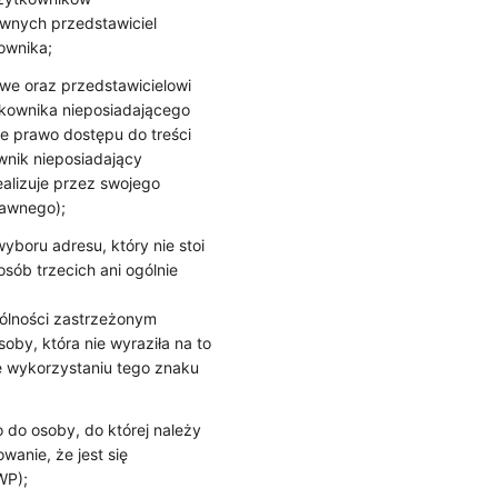
awnych przedstawiciel
ownika;
we oraz przedstawicielowi
ownika nieposiadającego
e prawo dostępu do treści
wnik nieposiadający
alizuje przez swojego
rawnego);
boru adresu, który nie stoi
sób trzecich ani ogólnie
ólności zastrzeżonym
by, która nie wyraziła na to
ę wykorzystaniu tego znaku
 do osoby, do której należy
anie, że jest się
WP);