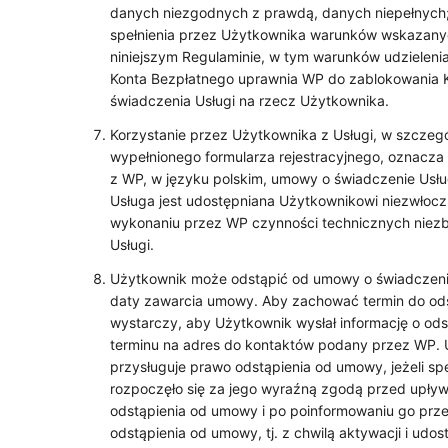
danych niezgodnych z prawdą, danych niepełnych;
spełnienia przez Użytkownika warunków wskazanyc
niniejszym Regulaminie, w tym warunków udzieleni
Konta Bezpłatnego uprawnia WP do zablokowania K
świadczenia Usługi na rzecz Użytkownika.
Korzystanie przez Użytkownika z Usługi, w szczeg
wypełnionego formularza rejestracyjnego, oznacz
z WP, w języku polskim, umowy o świadczenie Usług
Usługa jest udostępniana Użytkownikowi niezwłoczn
wykonaniu przez WP czynności technicznych niez
Usługi.
Użytkownik może odstąpić od umowy o świadczenie 
daty zawarcia umowy. Aby zachować termin do od
wystarczy, aby Użytkownik wysłał informację o od
terminu na adres do kontaktów podany przez WP. 
przysługuje prawo odstąpienia od umowy, jeżeli sp
rozpoczęło się za jego wyraźną zgodą przed upły
odstąpienia od umowy i po poinformowaniu go prz
odstąpienia od umowy, tj. z chwilą aktywacji i udos