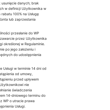
 usunięcie danych; brak
h w definicji Użytkownika w
a rabatu 100% na Usługę
onta lub zaprzestania
ólności przesłanie do WP
a zawarcie przez Użytkownika
i określonej w Regulaminie.
ie po jego założeniu i
będnych do udostępnienia
Usługi w terminie 14 dni od
stąpienia od umowy,
stąpieniu przed upływem
Użytkownikowi nie
ełnianie świadczenia
wem 14-dniowego terminu do
ez WP o utracie prawa
tępnienia Usługi.