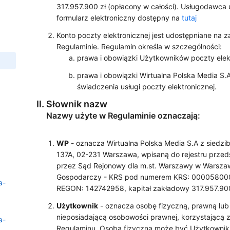
317.957.900 zł (opłacony w całości). Usługodawca
formularz elektroniczny dostępny na
tutaj
Konto poczty elektronicznej jest udostępniane na 
Regulaminie. Regulamin określa w szczególności:
prawa i obowiązki Użytkowników poczty elekt
prawa i obowiązki Wirtualna Polska Media S.A
świadczenia usługi poczty elektronicznej.
Słownik nazw
Nazwy użyte w Regulaminie oznaczają:
WP
- oznacza Wirtualna Polska Media S.A z siedzib
137A, 02-231 Warszawa, wpisaną do rejestru prze
przez Sąd Rejonowy dla m.st. Warszawy w Warszawi
Gospodarczy - KRS pod numerem KRS: 00005800
a-
REGON: 142742958, kapitał zakładowy 317.957.900 
Użytkownik
- oznacza osobę fizyczną, prawną lub
nieposiadającą osobowości prawnej, korzystającą 
a-
Regulaminu. Osoba fizyczna może być Użytkownikie