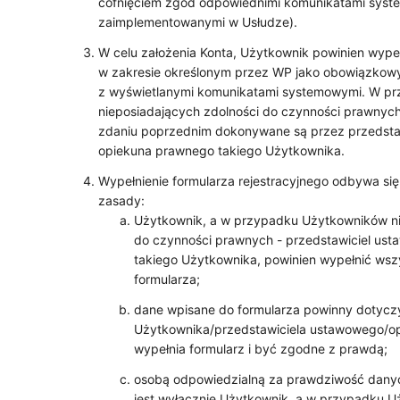
cofnięciem zgód odpowiednimi komunikatami sys
zaimplementowanymi w Usłudze).
W celu założenia Konta, Użytkownik powinien wypeł
w zakresie określonym przez WP jako obowiązkowy
z wyświetlanymi komunikatami systemowymi. W p
nieposiadających zdolności do czynności prawnyc
zdaniu poprzednim dokonywane są przez przedstaw
opiekuna prawnego takiego Użytkownika.
Wypełnienie formularza rejestracyjnego odbywa się
zasady:
Użytkownik, a w przypadku Użytkowników ni
do czynności prawnych - przedstawiciel us
takiego Użytkownika, powinien wypełnić ws
formularza;
dane wpisane do formularza powinny dotycz
Użytkownika/przedstawiciela ustawowego/op
wypełnia formularz i być zgodne z prawdą;
osobą odpowiedzialną za prawdziwość dany
jest wyłącznie Użytkownik, a w przypadku 