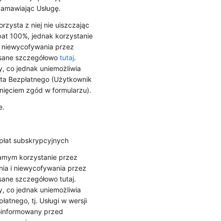
zamawiając Usługę.
zysta z niej nie uiszczając
bat 100%, jednak korzystanie
i niewycofywania przez
isane szczegółowo
tutaj
.
, co jednak uniemożliwia
nta Bezpłatnego (Użytkownik
nięciem zgód w formularzu).
e.
płat subskrypcyjnych
amym korzystanie przez
ia i niewycofywania przez
ane szczegółowo tutaj.
, co jednak uniemożliwia
atnego, tj. Usługi w wersji
poinformowany przed