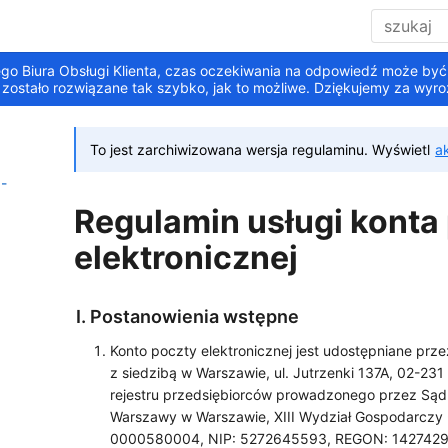
go Biura Obsługi Klienta, czas oczekiwania na odpowiedź może być
 zostało rozwiązane tak szybko, jak to możliwe. Dziękujemy za wyro
To jest zarchiwizowana wersja regulaminu. Wyświetl
a
-
Regulamin usługi konta
elektronicznej
Postanowienia wstępne
Konto poczty elektronicznej jest udostępniane prze
z siedzibą w Warszawie, ul. Jutrzenki 137A, 02-23
rejestru przedsiębiorców prowadzonego przez Sąd 
Warszawy w Warszawie, XIII Wydział Gospodarczy
0000580004, NIP: 5272645593, REGON: 14274295