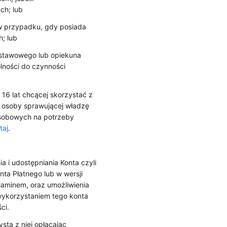
ch; lub
w przypadku, gdy posiada
; lub
ustawowego lub opiekuna
lności do czynności
16 lat chcącej skorzystać z
 osoby sprawującej władzę
osobowych na potrzeby
taj
.
 i udostępniania Konta czyli
onta Płatnego lub w wersji
ulaminem, oraz umożliwienia
 wykorzystaniem tego konta
ci.
sta z niej opłacając