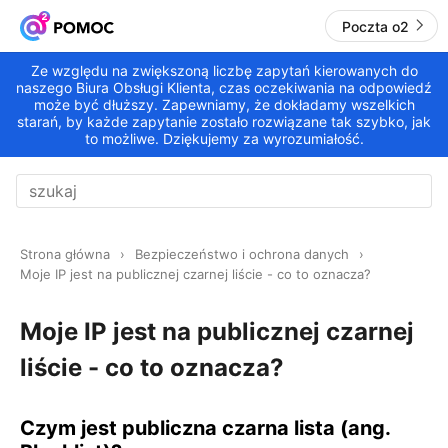
Poczta o2
Ze względu na zwiększoną liczbę zapytań kierowanych do
naszego Biura Obsługi Klienta, czas oczekiwania na odpowiedź
może być dłuższy. Zapewniamy, że dokładamy wszelkich
starań, by każde zapytanie zostało rozwiązane tak szybko, jak
to możliwe. Dziękujemy za wyrozumiałość.
Strona główna
Bezpieczeństwo i ochrona danych
Moje IP jest na publicznej czarnej liście - co to oznacza?
Moje IP jest na publicznej czarnej
liście - co to oznacza?
Czym jest publiczna czarna lista (ang.