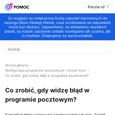
Poczta o2
Ze względu na zwiększoną liczbę zapytań kierowanych do
naszego Biura Obsługi Klienta, czas oczekiwania na odpowiedź
może być dłuższy. Zapewniamy, że dokładamy wszelkich
starań, by każde zapytanie zostało rozwiązane tak szybko, jak
to możliwe. Dziękujemy za wyrozumiałość.
Strona główna
Konfiguracja programów pocztowych i innych kont
Co zrobić, gdy widzę błąd w programie pocztowym?
Co zrobić, gdy widzę błąd w
programie pocztowym?
Komunikat błędu zazwyczaj zawiera numer lub opis. Znajdź